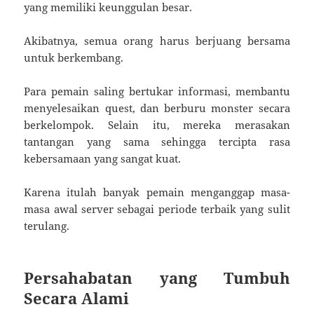
yang memiliki keunggulan besar.
Akibatnya, semua orang harus berjuang bersama
untuk berkembang.
Para pemain saling bertukar informasi, membantu
menyelesaikan quest, dan berburu monster secara
berkelompok. Selain itu, mereka merasakan
tantangan yang sama sehingga tercipta rasa
kebersamaan yang sangat kuat.
Karena itulah banyak pemain menganggap masa-
masa awal server sebagai periode terbaik yang sulit
terulang.
Persahabatan yang Tumbuh
Secara Alami