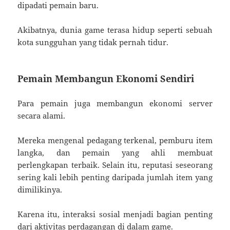
dipadati pemain baru.
Akibatnya, dunia game terasa hidup seperti sebuah
kota sungguhan yang tidak pernah tidur.
Pemain Membangun Ekonomi Sendiri
Para pemain juga membangun ekonomi server
secara alami.
Mereka mengenal pedagang terkenal, pemburu item
langka, dan pemain yang ahli membuat
perlengkapan terbaik. Selain itu, reputasi seseorang
sering kali lebih penting daripada jumlah item yang
dimilikinya.
Karena itu, interaksi sosial menjadi bagian penting
dari aktivitas perdagangan di dalam game.