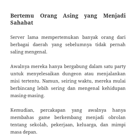
Bertemu Orang Asing yang Menjadi
Sahabat
Server lama mempertemukan banyak orang dari
berbagai daerah yang sebelumnya tidak pernah
saling mengenal.
Awalnya mereka hanya bergabung dalam satu party
untuk menyelesaikan dungeon atau menjalankan
misi tertentu. Namun, seiring waktu, mereka mulai
berbincang lebih sering dan mengenal kehidupan
masing-masing.
Kemudian, percakapan yang awalnya hanya
membahas game berkembang menjadi obrolan
tentang sekolah, pekerjaan, keluarga, dan mimpi
masa depan.