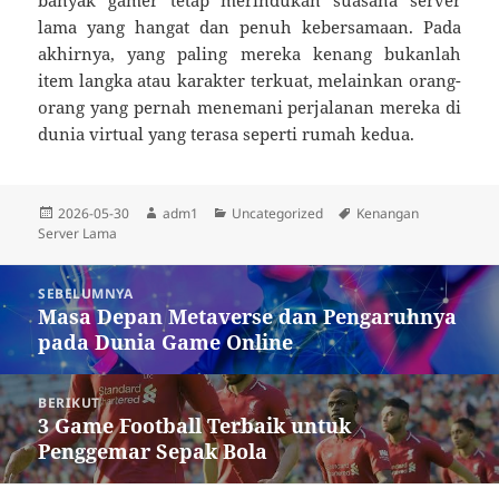
lama yang hangat dan penuh kebersamaan. Pada
akhirnya, yang paling mereka kenang bukanlah
item langka atau karakter terkuat, melainkan orang-
orang yang pernah menemani perjalanan mereka di
dunia virtual yang terasa seperti rumah kedua.
Diposkan
Penulis
Kategori
Tag
2026-05-30
adm1
Uncategorized
Kenangan
pada
Server Lama
Navigasi
SEBELUMNYA
pos
Masa Depan Metaverse dan Pengaruhnya
Pos
pada Dunia Game Online
sebelumnya:
BERIKUT
3 Game Football Terbaik untuk
Pos
Penggemar Sepak Bola
berikutnya: