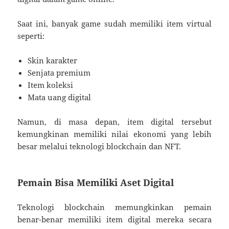
Saat ini, banyak game sudah memiliki item virtual
seperti:
Skin karakter
Senjata premium
Item koleksi
Mata uang digital
Namun, di masa depan, item digital tersebut
kemungkinan memiliki nilai ekonomi yang lebih
besar melalui teknologi blockchain dan NFT.
Pemain Bisa Memiliki Aset Digital
Teknologi blockchain memungkinkan pemain
benar-benar memiliki item digital mereka secara