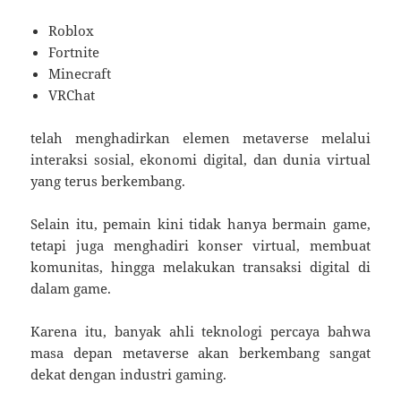
Roblox
Fortnite
Minecraft
VRChat
telah menghadirkan elemen metaverse melalui
interaksi sosial, ekonomi digital, dan dunia virtual
yang terus berkembang.
Selain itu, pemain kini tidak hanya bermain game,
tetapi juga menghadiri konser virtual, membuat
komunitas, hingga melakukan transaksi digital di
dalam game.
Karena itu, banyak ahli teknologi percaya bahwa
masa depan metaverse akan berkembang sangat
dekat dengan industri gaming.