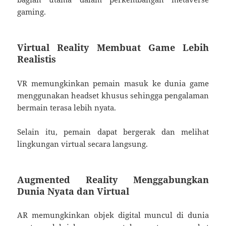
gaming.
Virtual Reality Membuat Game Lebih
Realistis
VR memungkinkan pemain masuk ke dunia game
menggunakan headset khusus sehingga pengalaman
bermain terasa lebih nyata.
Selain itu, pemain dapat bergerak dan melihat
lingkungan virtual secara langsung.
Augmented Reality Menggabungkan
Dunia Nyata dan Virtual
AR memungkinkan objek digital muncul di dunia