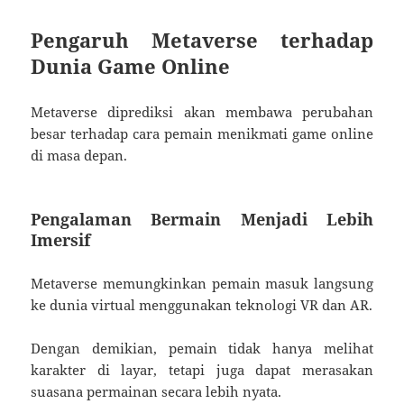
Pengaruh Metaverse terhadap
Dunia Game Online
Metaverse diprediksi akan membawa perubahan
besar terhadap cara pemain menikmati game online
di masa depan.
Pengalaman Bermain Menjadi Lebih
Imersif
Metaverse memungkinkan pemain masuk langsung
ke dunia virtual menggunakan teknologi VR dan AR.
Dengan demikian, pemain tidak hanya melihat
karakter di layar, tetapi juga dapat merasakan
suasana permainan secara lebih nyata.