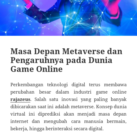
Masa Depan Metaverse dan
Pengaruhnya pada Dunia
Game Online
Perkembangan teknologi digital terus membawa
perubahan besar dalam industri game online
rajazeus
. Salah satu inovasi yang paling banyak
dibicarakan saat ini adalah metaverse. Konsep dunia
virtual ini diprediksi akan menjadi masa depan
internet dan mengubah cara manusia bermain,
bekerja, hingga berinteraksi secara digital.