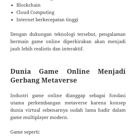
Blockchain
Cloud Computing
Internet berkecepatan tinggi
Dengan dukungan teknologi tersebut, pengalaman
bermain game online diperkirakan akan menjadi
jauh lebih realistis dan interaktif.
Dunia Game Online Menjadi
Gerbang Metaverse
Industri game online dianggap sebagai fondasi
utama perkembangan metaverse karena konsep
dunia virtual sebenarnya sudah lama hadir dalam
game multiplayer modern.
Game seperti: