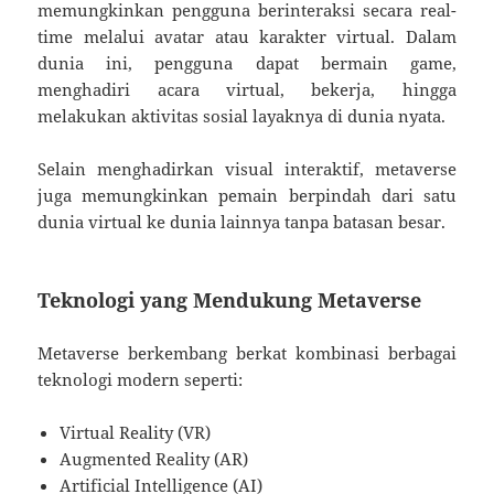
memungkinkan pengguna berinteraksi secara real-
time melalui avatar atau karakter virtual. Dalam
dunia ini, pengguna dapat bermain game,
menghadiri acara virtual, bekerja, hingga
melakukan aktivitas sosial layaknya di dunia nyata.
Selain menghadirkan visual interaktif, metaverse
juga memungkinkan pemain berpindah dari satu
dunia virtual ke dunia lainnya tanpa batasan besar.
Teknologi yang Mendukung Metaverse
Metaverse berkembang berkat kombinasi berbagai
teknologi modern seperti:
Virtual Reality (VR)
Augmented Reality (AR)
Artificial Intelligence (AI)